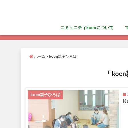
コミュニティkoenについて
ホーム
>
koen親子ひろば
「 koe
2
koen親子ひろば
K