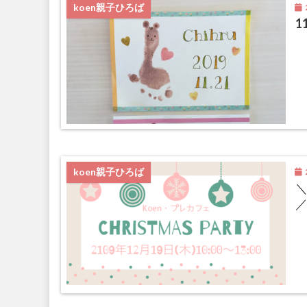
2
koen親子ひろば
1
2
koen親子ひろば
＼
／