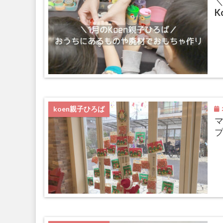
K
2
koen親子ひろば
マ