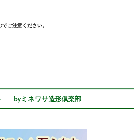
のでご注意ください。
わ byミネワサ造形倶楽部