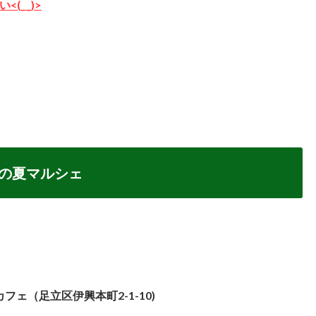
_ _)>
この夏マルシェ
ェ（足立区伊興本町2-1-10)