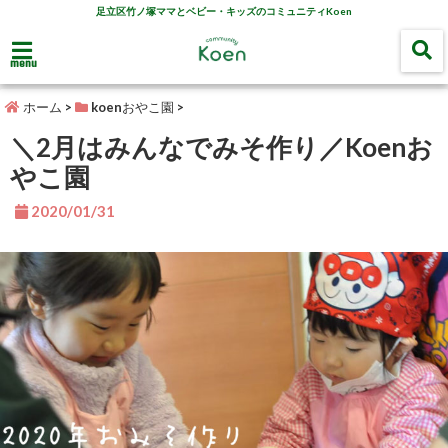
足立区竹ノ塚ママとベビー・キッズのコミュニティKoen
menu
ホーム
>
koenおやこ園
>
＼2月はみんなでみそ作り／Koenお
やこ園
2020/01/31