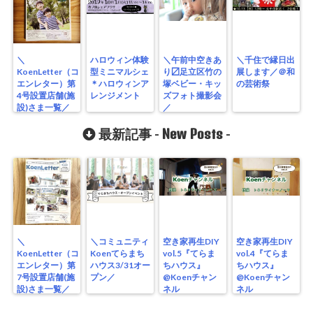
＼
ハロウィン体験
＼午前中空きあ
＼千住で縁日出
KoenLetter（コ
型ミニマルシェ
り〼足立区竹の
展します／＠和
エンレター）第
＊ハロウィンア
塚ベビー・キッ
の芸術祭
4号設置店舗(施
レンジメント
ズフォト撮影会
設)さま一覧／
／
New Posts
最新記事 -
-
＼
＼コミュニティ
空き家再生DIY
空き家再生DIY
KoenLetter（コ
Koenてらまち
vol.5『てらま
vol.4『てらま
エンレター）第
ハウス3/31オー
ちハウス』
ちハウス』
7号設置店舗(施
プン／
@Koenチャン
@Koenチャン
設)さま一覧／
ネル
ネル