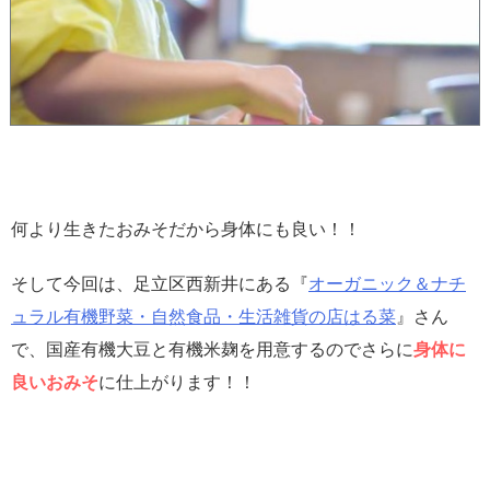
何より生きたおみそだから身体にも良い！！
そして今回は、足立区西新井にある『
オーガニック＆ナチ
ュラル有機野菜・自然食品・生活雑貨の店はる菜
』さん
で、国産有機大豆と有機米麹を用意するのでさらに
身体に
良いおみそ
に仕上がります！！