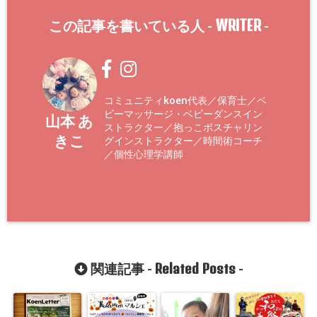
WRITER
この記事を書いている人 -
-
コミュニティkoen代表／保育士／ベ
ビーマッサージ・ベビーダンスイン
山本 あ
ストラクター／抱っこポスチャリン
きこ
グインストラクター／時間術コーチ
／個性心理学講師
Related Posts
関連記事 -
-