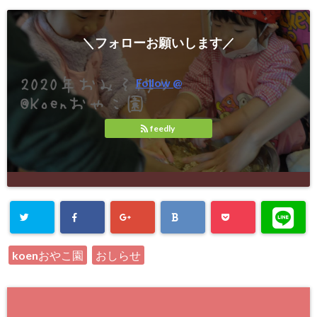
＼フォローお願いします／
Follow @
feedly
koenおやこ園
おしらせ