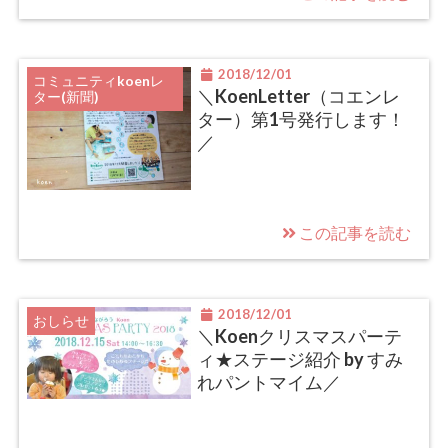
2018/12/01
コミュニティkoenレ
＼KoenLetter（コエンレ
ター(新聞)
ター）第1号発行します！
／
この記事を読む
2018/12/01
おしらせ
＼Koenクリスマスパーテ
ィ★ステージ紹介 by すみ
れパントマイム／