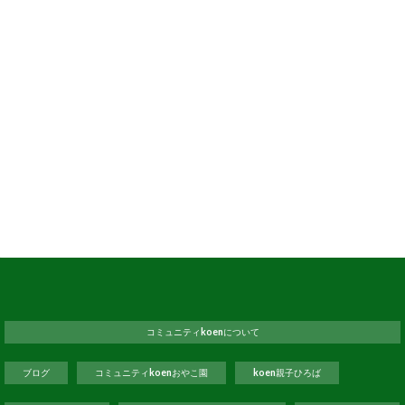
コミュニティkoenについて
ブログ
コミュニティkoenおやこ園
koen親子ひろば